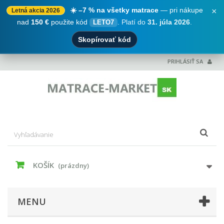
☀️ –7 % na všetky matrace
— pri nákupe
×
Letná akcia 2026
nad
150 €
použite kód
.
Platí do
31. júla 2026
.
LETO7
Skopírovať kód
PRIHLÁSIŤ SA
KOŠÍK
(prázdny)
MENU